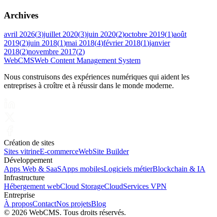
Archives
avril 2026
(
3
)
juillet 2020
(
3
)
juin 2020
(
2
)
octobre 2019
(
1
)
août
2019
(
2
)
juin 2018
(
1
)
mai 2018
(
4
)
février 2018
(
1
)
janvier
2018
(
2
)
novembre 2017
(
2
)
Web
CMS
Web Content Management System
Nous construisons des expériences numériques qui aident les
entreprises à croître et à réussir dans le monde moderne.
Création de sites
Sites vitrine
E-commerce
WebSite Builder
Développement
Apps Web & SaaS
Apps mobiles
Logiciels métier
Blockchain & IA
Infrastructure
Hébergement web
Cloud Storage
Cloud
Services VPN
Entreprise
À propos
Contact
Nos projets
Blog
©
2026 WebCMS. Tous droits réservés.