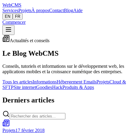
Web
CMS
Services
Projets
À propos
Contact
Blog
Aide
EN
FR
Commencer
Actualités et conseils
Le Blog WebCMS
Conseils, tutoriels et informations sur le développement web, les
applications mobiles et la croissance numérique des entreprises.
Tous les articles
Informations
Hébergement Emails
Projets
Cloud &
SFTP
Site internet
Goodies
Hack
Produits & Apps
Derniers articles
Projets
17 février 2018