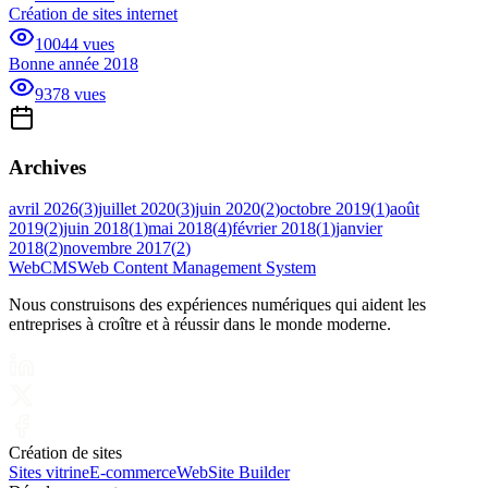
Création de sites internet
10044
vues
Bonne année 2018
9378
vues
Archives
avril 2026
(
3
)
juillet 2020
(
3
)
juin 2020
(
2
)
octobre 2019
(
1
)
août
2019
(
2
)
juin 2018
(
1
)
mai 2018
(
4
)
février 2018
(
1
)
janvier
2018
(
2
)
novembre 2017
(
2
)
Web
CMS
Web Content Management System
Nous construisons des expériences numériques qui aident les
entreprises à croître et à réussir dans le monde moderne.
Création de sites
Sites vitrine
E-commerce
WebSite Builder