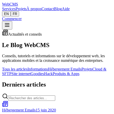
Web
CMS
Services
Projets
À propos
Contact
Blog
Aide
EN
FR
Commencer
Actualités et conseils
Le Blog WebCMS
Conseils, tutoriels et informations sur le développement web, les
applications mobiles et la croissance numérique des entreprises.
Tous les articles
Informations
Hébergement Emails
Projets
Cloud &
SFTP
Site internet
Goodies
Hack
Produits & Apps
Derniers articles
Hébergement Emails
15 juin 2020