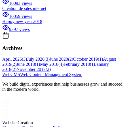
10093
views
Création de sites internet
10059
views
Happy new year 2018
9397
views
Archives
April 2026
(
3
)
July 2020
(
3
)
June 2020
(
2
)
October 2019
(
1
)
August
2019
(
2
)
June 2018
(
1
)
May 2018
(
4
)
February 2018
(
1
)
January
2018
(
2
)
November 2017
(
2
)
Web
CMS
Web Content Management System
We build digital experiences that help businesses grow and succeed
in the modern world.
Website Creation