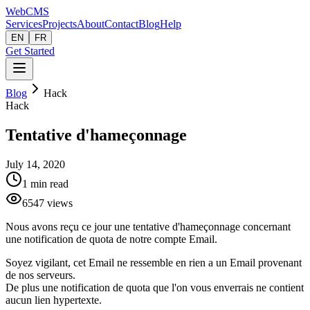
Web
CMS
Services
Projects
About
Contact
Blog
Help
EN
FR
Get Started
Blog
Hack
Hack
Tentative d'hameçonnage
July 14, 2020
1
min read
6547
views
Nous avons reçu ce jour une tentative d'hameçonnage concernant
une notification de quota de notre compte Email.
Soyez vigilant, cet Email ne ressemble en rien a un Email provenant
de nos serveurs.
De plus une notification de quota que l'on vous enverrais ne contient
aucun lien hypertexte.