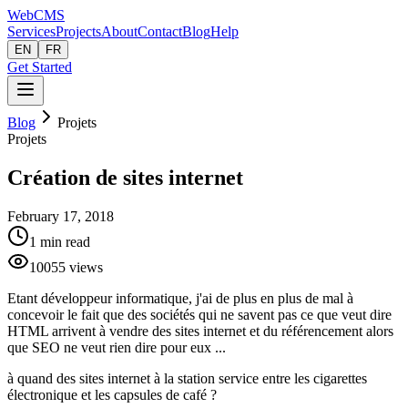
Web
CMS
Services
Projects
About
Contact
Blog
Help
EN
FR
Get Started
Blog
Projets
Projets
Création de sites internet
February 17, 2018
1
min read
10055
views
Etant développeur informatique, j'ai de plus en plus de mal à
concevoir le fait que des sociétés qui ne savent pas ce que veut dire
HTML arrivent à vendre des sites internet et du référencement alors
que SEO ne veut rien dire pour eux ...
à quand des sites internet à la station service entre les cigarettes
électronique et les capsules de café ?