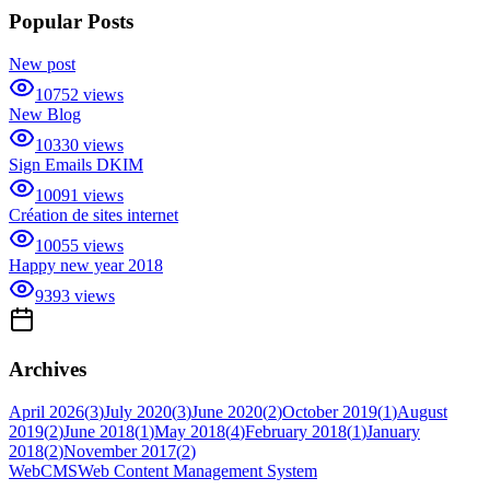
Popular Posts
New post
10752
views
New Blog
10330
views
Sign Emails DKIM
10091
views
Création de sites internet
10055
views
Happy new year 2018
9393
views
Archives
April 2026
(
3
)
July 2020
(
3
)
June 2020
(
2
)
October 2019
(
1
)
August
2019
(
2
)
June 2018
(
1
)
May 2018
(
4
)
February 2018
(
1
)
January
2018
(
2
)
November 2017
(
2
)
Web
CMS
Web Content Management System