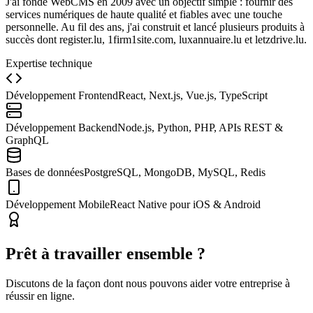
J'ai fondé WebCMS en 2009 avec un objectif simple : fournir des
services numériques de haute qualité et fiables avec une touche
personnelle. Au fil des ans, j'ai construit et lancé plusieurs produits à
succès dont register.lu, 1firm1site.com, luxannuaire.lu et letzdrive.lu.
Expertise technique
Développement Frontend
React, Next.js, Vue.js, TypeScript
Développement Backend
Node.js, Python, PHP, APIs REST &
GraphQL
Bases de données
PostgreSQL, MongoDB, MySQL, Redis
Développement Mobile
React Native pour iOS & Android
Prêt à travailler ensemble ?
Discutons de la façon dont nous pouvons aider votre entreprise à
réussir en ligne.