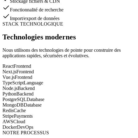
Stockage fichiers & CDN
Fonctionnalité de recherche
Import/export de données
STACK TECHNOLOGIQUE
Technologies modernes
Nous utilisons des technologies de pointe pour construire des
applications rapides, sécurisées et évolutives.
React
Frontend
Next.js
Frontend
Vue.js
Frontend
TypeScript
Language
Node.js
Backend
Python
Backend
PostgreSQL
Database
MongoDB
Database
Redis
Cache
Stripe
Payments
AWS
Cloud
Docker
DevOps
NOTRE PROCESSUS