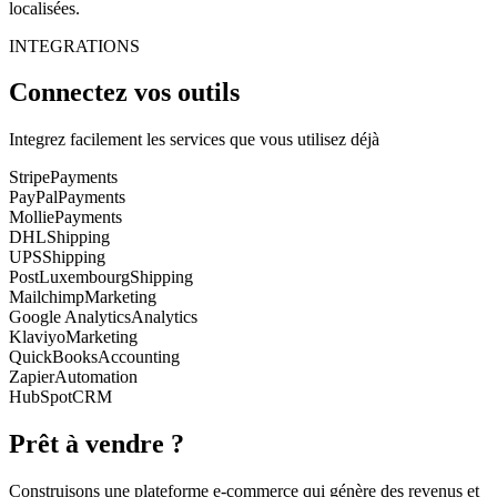
localisées.
INTEGRATIONS
Connectez vos outils
Integrez facilement les services que vous utilisez déjà
Stripe
Payments
PayPal
Payments
Mollie
Payments
DHL
Shipping
UPS
Shipping
PostLuxembourg
Shipping
Mailchimp
Marketing
Google Analytics
Analytics
Klaviyo
Marketing
QuickBooks
Accounting
Zapier
Automation
HubSpot
CRM
Prêt à vendre ?
Construisons une plateforme e-commerce qui génère des revenus et