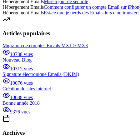
Hébergement Emails
Mise à jour de sécurité
Hébergement Emails
Comment configurer un compte Email sur iPhon
Hébergement Emails
Est-ce que je perds des Emails lors d'un transfer
Articles populaires
Migration de comptes Emails MX1 > MX3
10738
vues
Nouveau Blog
10315
vues
Signature électronique Emails (DKIM)
10076
vues
Création de sites internet
10038
vues
Bonne année 2018
9376
vues
Archives