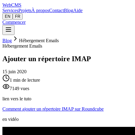
Web
CMS
Services
Projets
À propos
Contact
Blog
Aide
EN
FR
Commencer
Blog
Hébergement Emails
Hébergement Emails
Ajouter un répertoire IMAP
15 juin 2020
1
min de lecture
7149
vues
lien vers le tuto
Comment ajouter un répertoire IMAP sur Roundcube
en vidéo