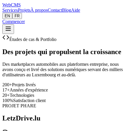
Web
CMS
Services
Projets
À propos
Contact
Blog
Aide
EN
FR
Commencer
Études de cas & Portfolio
Des projets qui propulsent la croissance
Des marketplaces automobiles aux plateformes entreprise, nous
avons conçu et livré des solutions numériques servant des milliers
d'utilisateurs au Luxembourg et au-delà.
200+
Projets livrés
17+
Années d'expérience
20+
Technologies
100%
Satisfaction client
PROJET PHARE
LetzDrive.lu