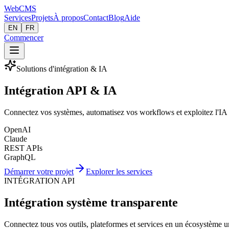
Web
CMS
Services
Projets
À propos
Contact
Blog
Aide
EN
FR
Commencer
Solutions d'intégration & IA
Intégration API & IA
Connectez vos systèmes, automatisez vos workflows et exploitez l'IA p
OpenAI
Claude
REST APIs
GraphQL
Démarrer votre projet
Explorer les services
INTÉGRATION API
Intégration système transparente
Connectez tous vos outils, plateformes et services en un écosystème uni